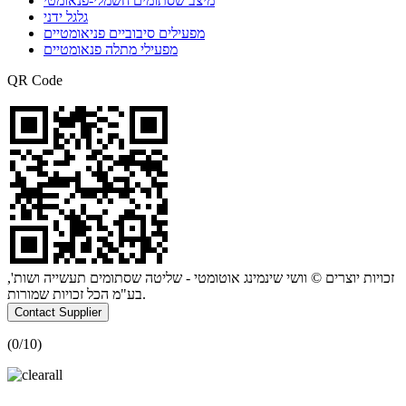
מיצב שסתומים חשמלי-פנאומטי
גלגל ידני
מפעילים סיבוביים פניאומטיים
מפעילי מתלה פנאומטיים
QR Code
זכויות יוצרים © וושי שינמינג אוטומטי - שליטה שסתומים תעשייה ושות',
בע"מ הכל זכויות שמורות.
Contact Supplier
(
0
/10)