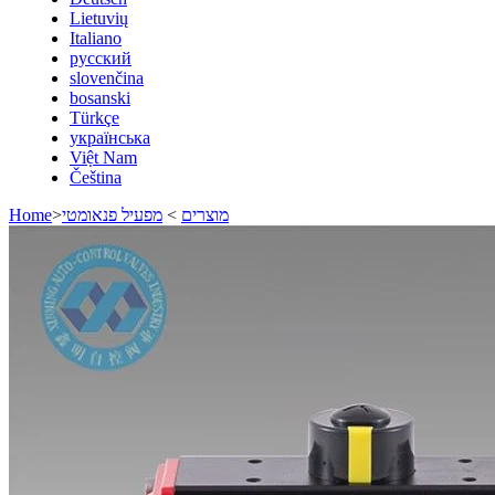
Lietuvių
Italiano
русский
slovenčina
bosanski
Türkçe
українська
Việt Nam
Čeština
מוצרים
>
מפעיל פנאומטי
>
Home