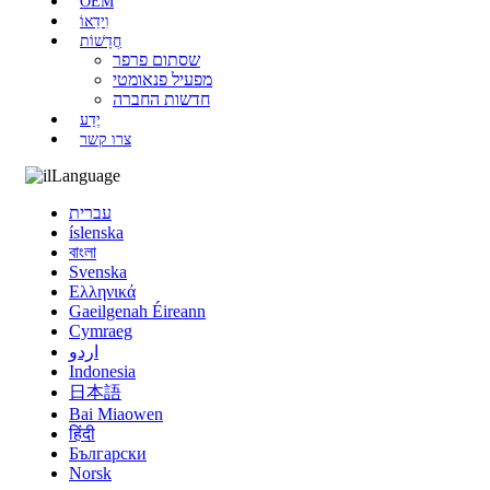
OEM
וִידֵאוֹ
חֲדָשׁוֹת
שסתום פרפר
מפעיל פנאומטי
חדשות החברה
יֶדַע
צרו קשר
Language
עברית
íslenska
বাংলা
Svenska
Ελληνικά
Gaeilgenah Éireann
Cymraeg
اردو
Indonesia
日本語
Bai Miaowen
हिंदी
Български
Norsk