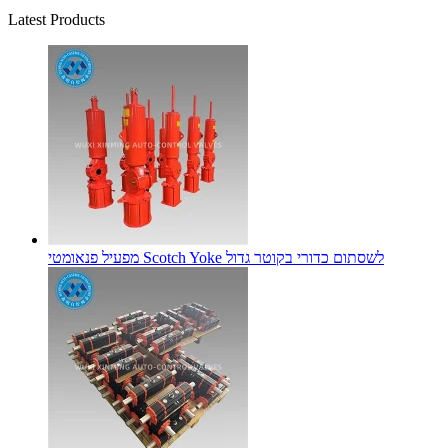
Latest Products
מפעיל פנאומטי Scotch Yoke לשסתום כדורי בקוטר גדול