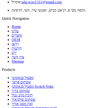
ada.woo1311@gmail.com
אימייל:
הוסף: מס' 6, ז'ניאנג כביש, יאנגשי עיר, וושי, חרסינה.
Quick Navigation
Home
עלינו
מוצרים
OEM
וִידֵאוֹ
חֲדָשׁוֹת
יֶדַע
צרו קשר
Sitemap
Products
מפעיל פנאומטי
שסתום פרפר
מפעיל פנאומטי Scotch Yoke
שסתום כדור
תיבת מתג גבול
שסתום סולנואיד
וסת מסנן אוויר