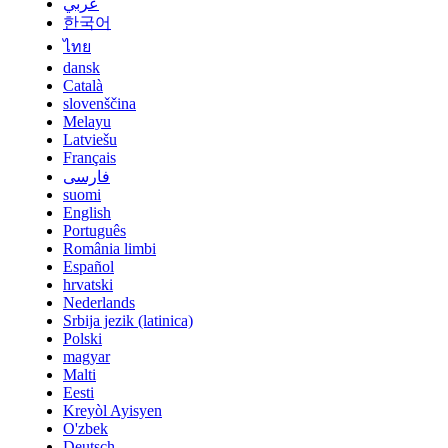
عربي
한국어
ไทย
dansk
Català
slovenščina
Melayu
Latviešu
Français
فارسی
suomi
English
Português
România limbi
Español
hrvatski
Nederlands
Srbija jezik (latinica)
Polski
magyar
Malti
Eesti
Kreyòl Ayisyen
O'zbek
Deutsch