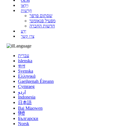
OEM
וִידֵאוֹ
חֲדָשׁוֹת
שסתום פרפר
מפעיל פנאומטי
חדשות החברה
יֶדַע
צרו קשר
Language
עברית
íslenska
বাংলা
Svenska
Ελληνικά
Gaeilgenah Éireann
Cymraeg
اردو
Indonesia
日本語
Bai Miaowen
हिंदी
Български
Norsk