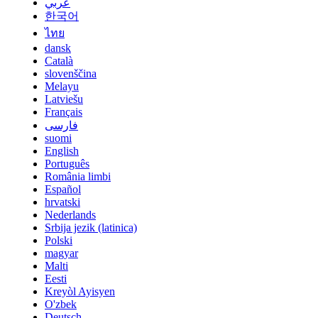
عربي
한국어
ไทย
dansk
Català
slovenščina
Melayu
Latviešu
Français
فارسی
suomi
English
Português
România limbi
Español
hrvatski
Nederlands
Srbija jezik (latinica)
Polski
magyar
Malti
Eesti
Kreyòl Ayisyen
O'zbek
Deutsch