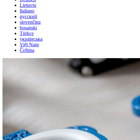
Lietuvių
Italiano
русский
slovenčina
bosanski
Türkçe
українська
Việt Nam
Čeština