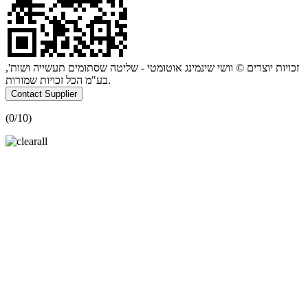
זכויות יוצרים © וושי שינמינג אוטומטי - שליטה שסתומים תעשייה ושות',
בע"מ הכל זכויות שמורות.
Contact Supplier
(
0
/10)