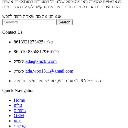
פנאומטיים למכירה כאן מהמפעל שלנו. כל המוצרים המותאמים אישית
הם באיכות גבוהה ובמחיר תחרותי. צור איתנו קשר לקבלת מדגם חינם.
אנא הזן את מה שאתה רוצה לחפש
Contact Us
טל: +8613921273425
פקס: +86-510-83568179
ada@xmzkf.com
אימייל:
ada.woo1311@gmail.com
אימייל:
הוסף: מס' 6, ז'ניאנג כביש, יאנגשי עיר, וושי, חרסינה.
Quick Navigation
Home
עלינו
מוצרים
OEM
וִידֵאוֹ
חֲדָשׁוֹת