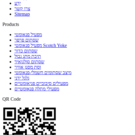
יֶדַע
צרו קשר
Sitemap
Products
מפעיל פנאומטי
שסתום פרפר
מפעיל פנאומטי Scotch Yoke
שסתום כדור
תיבת מתג גבול
שסתום סולנואיד
וסת מסנן אוויר
מיצב שסתומים חשמלי-פנאומטי
גלגל ידני
מפעילים סיבוביים פניאומטיים
מפעילי מתלה פנאומטיים
QR Code