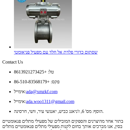
שסתום כדורי פלדת אל חלד עם מפעיל פניאומטי
Contact Us
טל: +8613921273425
פקס: +86-510-83568179
ada@xmzkf.com
אימייל:
ada.woo1311@gmail.com
אימייל:
הוסף: מס' 6, ז'ניאנג כביש, יאנגשי עיר, וושי, חרסינה.
בתור אחד מהיצרנים והספקים המובילים של מפעילי מתלים פנאומטיים
בסין, אנו מברכים אותך בחום לקנות מפעילי מתלים פנאומטיים מתלים