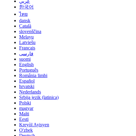
عربي
한국어
ไทย
dansk
Català
slovenščina
Melayu
Latviešu
Français
فارسی
suomi
English
Português
România limbi
Español
hrvatski
Nederlands
Srbija jezik (latinica)
Polski
magyar
Malti
Eesti
Kreyòl Ayisyen
O'zbek
Deutsch