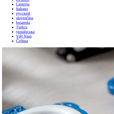
Lietuvių
Italiano
русский
slovenčina
bosanski
Türkçe
українська
Việt Nam
Čeština