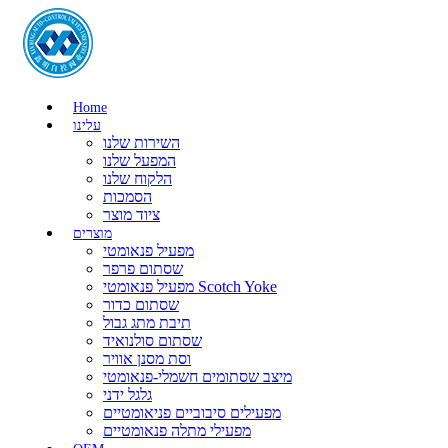
Home
עלינו
השירות שלנו
המפעל שלנו
הלקוח שלנו
הסמכות
ציוד מוצר
מוצרים
מפעיל פנאומטי
שסתום פרפר
מפעיל פנאומטי Scotch Yoke
שסתום כדור
תיבת מתג גבול
שסתום סולנואיד
וסת מסנן אוויר
מיצב שסתומים חשמלי-פנאומטי
גלגל ידני
מפעילים סיבוביים פניאומטיים
מפעילי מתלה פנאומטיים