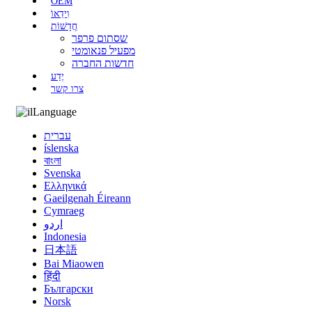
OEM
וִידֵאוֹ
חֲדָשׁוֹת
שסתום פרפר
מפעיל פנאומטי
חדשות החברה
יֶדַע
צרו קשר
Language
עברית
íslenska
বাংলা
Svenska
Ελληνικά
Gaeilgenah Éireann
Cymraeg
اردو
Indonesia
日本語
Bai Miaowen
हिंदी
Български
Norsk