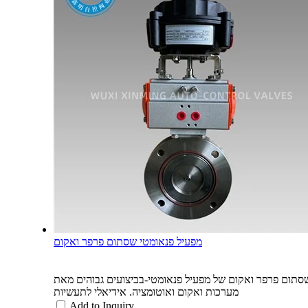
מפעיל פנאומטי שסתום פרפר ואקום
ום פרפר ואקום של מפעיל פנאומטי-בביצועים גבוהים מאת WUXI XINMING AUTO-CONTROL VALVES INDUSTRY CO., LTD. מבטיח בקרת זרימה מדויקת, אפס דליפה ופעולה עמידה עבור
מערכות ואקום ואוטומציה. אידיאלי לתעשיות
Add to Inquiry