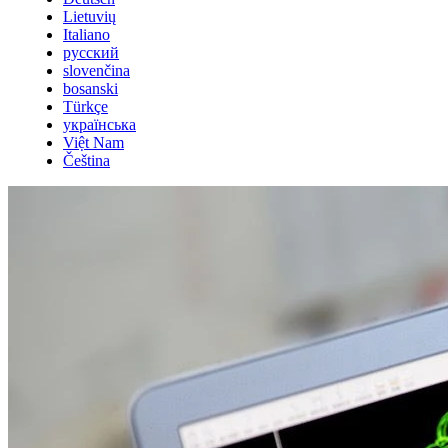
Lietuvių
Italiano
русский
slovenčina
bosanski
Türkçe
українська
Việt Nam
Čeština