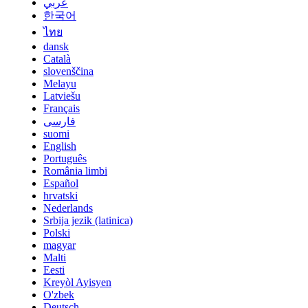
عربي
한국어
ไทย
dansk
Català
slovenščina
Melayu
Latviešu
Français
فارسی
suomi
English
Português
România limbi
Español
hrvatski
Nederlands
Srbija jezik (latinica)
Polski
magyar
Malti
Eesti
Kreyòl Ayisyen
O'zbek
Deutsch