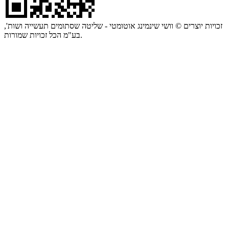
זכויות יוצרים © וושי שינמינג אוטומטי - שליטה שסתומים תעשייה ושות',
בע"מ הכל זכויות שמורות.