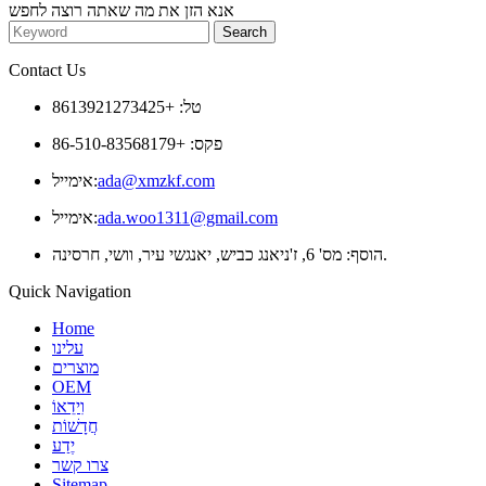
אנא הזן את מה שאתה רוצה לחפש
Contact Us
טל: +8613921273425
פקס: +86-510-83568179
ada@xmzkf.com
אימייל:
ada.woo1311@gmail.com
אימייל:
הוסף: מס' 6, ז'ניאנג כביש, יאנגשי עיר, וושי, חרסינה.
Quick Navigation
Home
עלינו
מוצרים
OEM
וִידֵאוֹ
חֲדָשׁוֹת
יֶדַע
צרו קשר
Sitemap