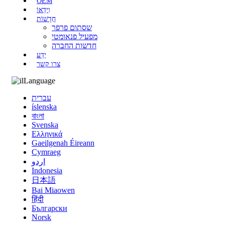
OEM
וִידֵאוֹ
חֲדָשׁוֹת
שסתום פרפר
מפעיל פנאומטי
חדשות החברה
יֶדַע
צרו קשר
Language
עברית
íslenska
বাংলা
Svenska
Ελληνικά
Gaeilgenah Éireann
Cymraeg
اردو
Indonesia
日本語
Bai Miaowen
हिंदी
Български
Norsk