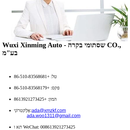
Wuxi Xinming Auto - שסתומי בקרה CO.,
בע"מ
טל: +86-510-83568681
פקס: +86-510-83568179
המון: +8613921273425
ada@xmzkf.com
אֶלֶקטרוֹנִי:
ada.woo1311@gmail.com
תא ו WeChat: 008613921273425