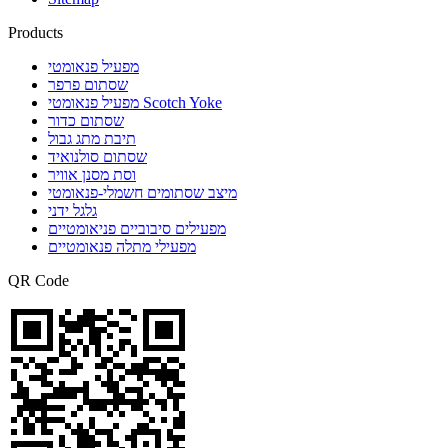
Products
מפעיל פנאומטי
שסתום פרפר
מפעיל פנאומטי Scotch Yoke
שסתום כדור
תיבת מתג גבול
שסתום סולנואיד
וסת מסנן אוויר
מיצב שסתומים חשמלי-פנאומטי
גלגל ידני
מפעילים סיבוביים פניאומטיים
מפעילי מתלה פנאומטיים
QR Code