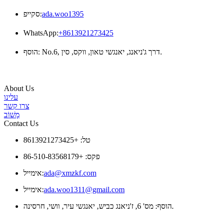
ada.woo1395
סקייפ:
WhatsApp:
+8613921273425
הוסף: No.6, דרך ג'ניאנג, יאנגשי טאון, ווקס, סין.
About Us
עלינו
צרו קשר
מָשׁוֹב
Contact Us
טל: +8613921273425
פקס: +86-510-83568179
ada@xmzkf.com
אימייל:
ada.woo1311@gmail.com
אימייל:
הוסף: מס' 6, ז'ניאנג כביש, יאנגשי עיר, וושי, חרסינה.