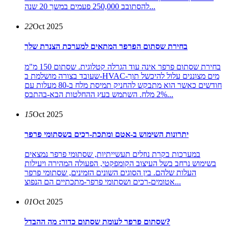
להסתובב 250,000 פעמים במשך 20 שנה...
22
Oct 2025
בחירת שסתום הפרפר המתאים למערכת הצנרת שלך
בחירת שסתום פרפר אינה עוד הגרלה קטלוגית. שסתום 150 מ"מ
שעובד בצורה מושלמת ב-HVAC-מים מצוננים עלול להיכשל תוך
חודשים כאשר הוא מתבקש להחניק תמיסת מלח ב-80 מעלות עם
2% מלח. השתמש בעץ ההחלטות הבא-בהתבס...
15
Oct 2025
יתרונות השימוש ב-אטם ומתכת-רכים בשסתומי פרפר
במערכות בקרת נוזלים תעשייתיות, שסתומי פרפר נמצאים
בשימוש נרחב בשל העיצוב הקומפקטי, הפעולה המהירה ויעילות
העלות שלהם. בין הסוגים השונים הזמינים, שסתומי פרפר
אטומים-רכים ושסתומי פרפר-מתכתיים הם הנפוצ...
01
Oct 2025
שסתום פרפר לעומת שסתום כדור: מה ההבדל?