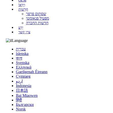
OEM
וִידֵאוֹ
חֲדָשׁוֹת
שסתום פרפר
מפעיל פנאומטי
חדשות החברה
יֶדַע
צרו קשר
Language
עברית
íslenska
বাংলা
Svenska
Ελληνικά
Gaeilgenah Éireann
Cymraeg
اردو
Indonesia
日本語
Bai Miaowen
हिंदी
Български
Norsk