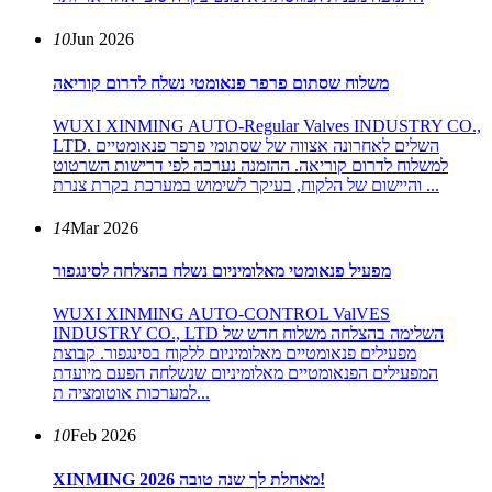
10
Jun 2026
משלוח שסתום פרפר פנאומטי נשלח לדרום קוריאה
WUXI XINMING AUTO-Regular Valves INDUSTRY CO.,
LTD. השלים לאחרונה אצווה של שסתומי פרפר פנאומטיים
למשלוח לדרום קוריאה. ההזמנה נערכה לפי דרישות השרטוט
והיישום של הלקוח, בעיקר לשימוש במערכת בקרת צנרת ...
14
Mar 2026
מפעיל פנאומטי מאלומיניום נשלח בהצלחה לסינגפור
WUXI XINMING AUTO-CONTROL ValVES
INDUSTRY CO., LTD השלימה בהצלחה משלוח חדש של
מפעילים פנאומטיים מאלומיניום ללקוח בסינגפור. קבוצת
המפעילים הפנאומטיים מאלומיניום שנשלחה הפעם מיועדת
למערכות אוטומציה ת...
10
Feb 2026
XINMING מאחלת לך שנה טובה 2026!