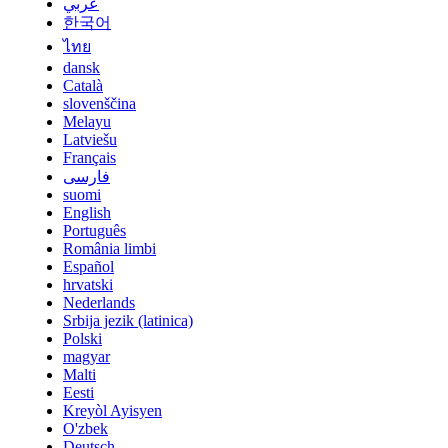
عربي
한국어
ไทย
dansk
Català
slovenščina
Melayu
Latviešu
Français
فارسی
suomi
English
Português
România limbi
Español
hrvatski
Nederlands
Srbija jezik (latinica)
Polski
magyar
Malti
Eesti
Kreyòl Ayisyen
O'zbek
Deutsch