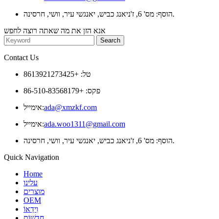
הוסף: מס' 6, ז'ניאנג כביש, יאנגשי עיר, וושי, חרסינה.
אנא הזן את מה שאתה רוצה לחפש
Contact Us
טל: +8613921273425
פקס: +86-510-83568179
ada@xmzkf.com
אימייל:
ada.woo1311@gmail.com
אימייל:
הוסף: מס' 6, ז'ניאנג כביש, יאנגשי עיר, וושי, חרסינה.
Quick Navigation
Home
עלינו
מוצרים
OEM
וִידֵאוֹ
חֲדָשׁוֹת