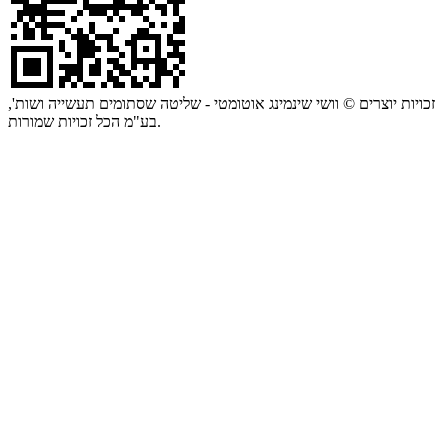
זכויות יוצרים © וושי שינמינג אוטומטי - שליטה שסתומים תעשייה ושות',
בע"מ הכל זכויות שמורות.