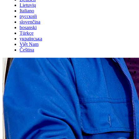
Lietuvių
Italiano
русский
slovenčina
bosanski
Türkçe
українська
Việt Nam
Čeština