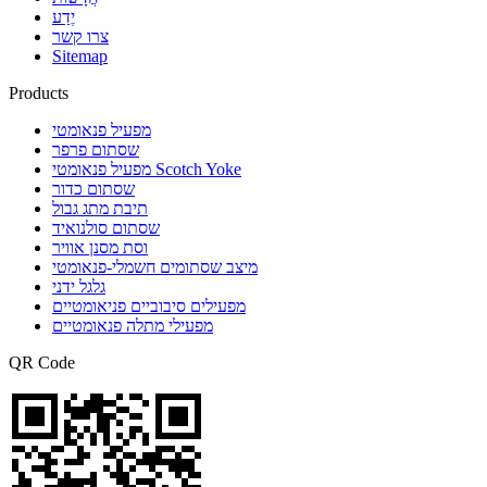
יֶדַע
צרו קשר
Sitemap
Products
מפעיל פנאומטי
שסתום פרפר
מפעיל פנאומטי Scotch Yoke
שסתום כדור
תיבת מתג גבול
שסתום סולנואיד
וסת מסנן אוויר
מיצב שסתומים חשמלי-פנאומטי
גלגל ידני
מפעילים סיבוביים פניאומטיים
מפעילי מתלה פנאומטיים
QR Code