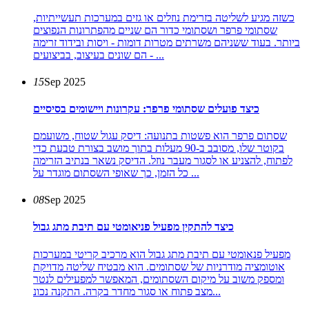
כשזה מגיע לשליטה בזרימת נוזלים או גזים במערכות תעשייתיות,
שסתומי פרפר ושסתומי כדור הם שניים מהפתרונות הנפוצים
ביותר. בעוד ששניהם משרתים מטרות דומות - ויסות ובידוד זרימה
- הם שונים בעיצוב, בביצועים ...
15
Sep 2025
כיצד פועלים שסתומי פרפר: עקרונות ויישומים בסיסיים
שסתום פרפר הוא פשטות בתנועה: דיסק עגול שטוח, משועמם
בקוטר שלו, מסובב ב-90 מעלות בתוך מושב בצורת טבעת כדי
לפתוח, להצניע או לסגור מעבר נוזל. הדיסק נשאר בנתיב הזרימה
כל הזמן, כך שאופי השסתום מוגדר על ...
08
Sep 2025
כיצד להתקין מפעיל פניאומטי עם תיבת מתג גבול
מפעיל פנאומטי עם תיבת מתג גבול הוא מרכיב קריטי במערכות
אוטומציה מודרניות של שסתומים. הוא מבטיח שליטה מדויקת
ומספק משוב על מיקום השסתומים, המאפשר למפעילים לנטר
מצב פתוח או סגור מחדר בקרה. התקנה נכונ...