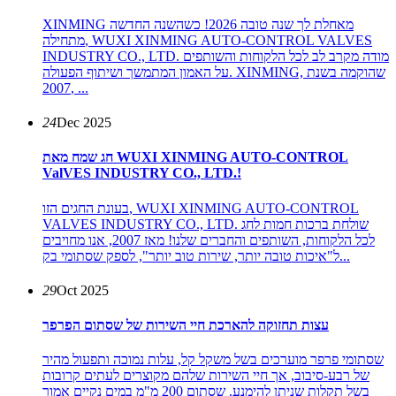
XINMING מאחלת לך שנה טובה 2026! כשהשנה החדשה
מתחילה, WUXI XINMING AUTO-CONTROL VALVES
INDUSTRY CO., LTD. מודה מקרב לב לכל הלקוחות והשותפים
על האמון המתמשך ושיתוף הפעולה. XINMING, שהוקמה בשנת
2007, ...
24
Dec 2025
חג שמח מאת WUXI XINMING AUTO-CONTROL
ValVES INDUSTRY CO., LTD.!
בעונת החגים הזו, WUXI XINMING AUTO-CONTROL
VALVES INDUSTRY CO., LTD. שולחת ברכות חמות לחג
לכל הלקוחות, השותפים והחברים שלנו! מאז 2007, אנו מחויבים
ל"איכות טובה יותר, שירות טוב יותר", לספק שסתומי בק...
29
Oct 2025
עצות תחזוקה להארכת חיי השירות של שסתום הפרפר
שסתומי פרפר מוערכים בשל משקל קל, עלות נמוכה ותפעול מהיר
של רבע-סיבוב, אך חיי השירות שלהם מקוצרים לעתים קרובות
בשל תקלות שניתן להימנע. שסתום 200 מ"מ במים נקיים אמור