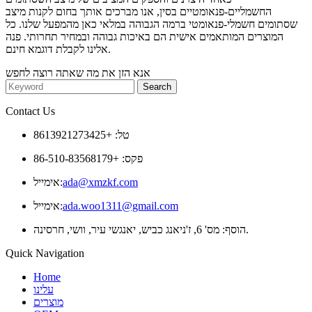
החשמליים-פנאומטיים בסין, אנו מברכים אותך בחום לקנות מיצב
שסתומים חשמלי-פנאומטי ברמה הגבוהה במלאי כאן מהמפעל שלנו. כל
המוצרים המותאמים אישית הם באיכות גבוהה ובמחיר תחרותי. פנה
אלינו לקבלת דוגמא חינם.
אנא הזן את מה שאתה רוצה לחפש
Contact Us
טל: +8613921273425
פקס: +86-510-83568179
ada@xmzkf.com
אימייל:
ada.woo1311@gmail.com
אימייל:
הוסף: מס' 6, ז'ניאנג כביש, יאנגשי עיר, וושי, חרסינה.
Quick Navigation
Home
עלינו
מוצרים