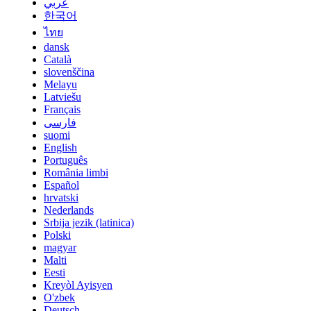
عربي
한국어
ไทย
dansk
Català
slovenščina
Melayu
Latviešu
Français
فارسی
suomi
English
Português
România limbi
Español
hrvatski
Nederlands
Srbija jezik (latinica)
Polski
magyar
Malti
Eesti
Kreyòl Ayisyen
O'zbek
Deutsch