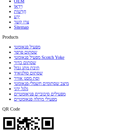
OEM
וִידֵאוֹ
חֲדָשׁוֹת
יֶדַע
צרו קשר
Sitemap
Products
מפעיל פנאומטי
שסתום פרפר
מפעיל פנאומטי Scotch Yoke
שסתום כדור
תיבת מתג גבול
שסתום סולנואיד
וסת מסנן אוויר
מיצב שסתומים חשמלי-פנאומטי
גלגל ידני
מפעילים סיבוביים פניאומטיים
מפעילי מתלה פנאומטיים
QR Code