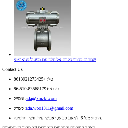
שסתום כדורי פלדת אל חלד עם מפעיל פניאומטי
Contact Us
טל: +8613921273425
פקס: +86-510-83568179
ada@xmzkf.com
אימייל:
ada.woo1311@gmail.com
אימייל:
הוסף: מס' 6, ז'ניאנג כביש, יאנגשי עיר, וושי, חרסינה.
כאחד היצרנים והספקים המציבים של מיצב השסתומים