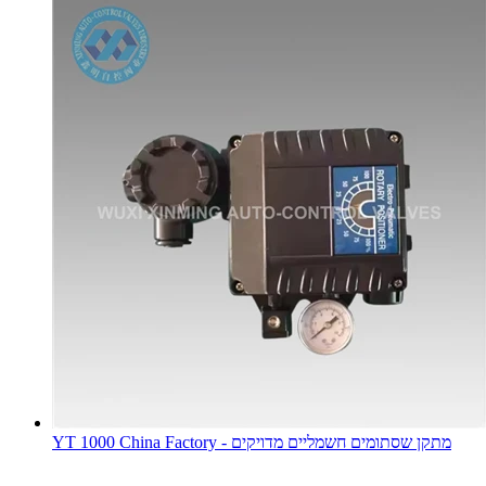
YT 1000 China Factory - מתקן שסתומים חשמליים מדויקים