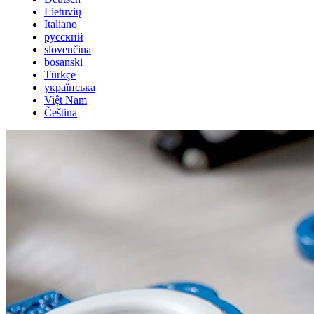
Lietuvių
Italiano
русский
slovenčina
bosanski
Türkçe
українська
Việt Nam
Čeština