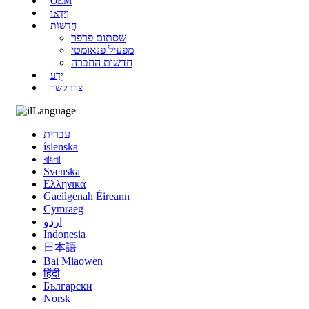
OEM
וִידֵאוֹ
חֲדָשׁוֹת
שסתום פרפר
מפעיל פנאומטי
חדשות החברה
יֶדַע
צרו קשר
Language
עברית
íslenska
বাংলা
Svenska
Ελληνικά
Gaeilgenah Éireann
Cymraeg
اردو
Indonesia
日本語
Bai Miaowen
हिंदी
Български
Norsk