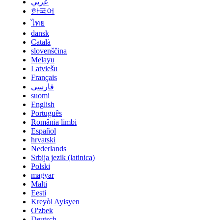
عربي
한국어
ไทย
dansk
Català
slovenščina
Melayu
Latviešu
Français
فارسی
suomi
English
Português
România limbi
Español
hrvatski
Nederlands
Srbija jezik (latinica)
Polski
magyar
Malti
Eesti
Kreyòl Ayisyen
O'zbek
Deutsch