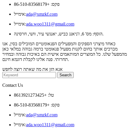
פקס: +86-510-83568179
ada@xmzkf.com
אימייל:
ada.woo1311@gmail.com
אימייל:
הוסף: מס' 6, ז'ניאנג כביש, יאנגשי עיר, וושי, חרסינה.
כאחד מיצרני הספקים והמפעילים הפנאומטיים המובילים בסין, אנו
מברכים אותך בחום לקנות מפעיל פנאומטי ברמה גבוהה במלאי כאן
מהמפעל שלנו. כל המוצרים המותאמים אישית הם באיכות גבוהה ובמחיר
תחרותי. פנה אלינו לקבלת דוגמא חינם.
אנא הזן את מה שאתה רוצה לחפש
Contact Us
טל: +8613921273425
פקס: +86-510-83568179
ada@xmzkf.com
אימייל:
ada.woo1311@gmail.com
אימייל: