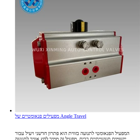
מפעילים פנאומטיים של Angle Travel
המפעיל הפנאומטי לתנועה בזווית הוא פתרון חדשני ויעיל עבור
יישומים תעשייתיים רבים. מפעיל זה ממיר לחץ אוויר לתנועה