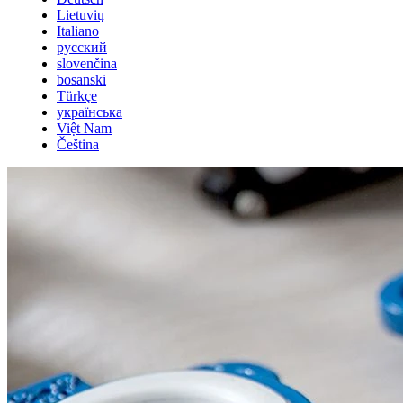
Lietuvių
Italiano
русский
slovenčina
bosanski
Türkçe
українська
Việt Nam
Čeština