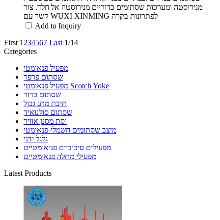
מנירוסטה ומערכות שסתומים כדוריים מנירוסטה אל חלד. צור
קשר עם WUXI XINMING לפתרונות בקרה
Add to Inquiry
First
1
2
3
4
5
6
7
Last
1/14
Categories
מפעיל פנאומטי
שסתום פרפר
מפעיל פנאומטי Scotch Yoke
שסתום כדור
תיבת מתג גבול
שסתום סולנואיד
וסת מסנן אוויר
מיצב שסתומים חשמלי-פנאומטי
גלגל ידני
מפעילים סיבוביים פניאומטיים
מפעילי מתלה פנאומטיים
Latest Products