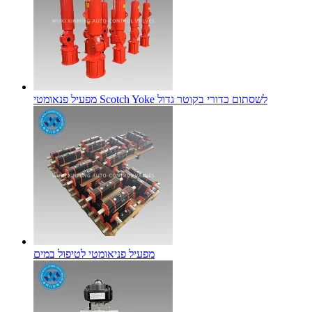
מפעיל פנאומטי Scotch Yoke לשסתום כדורי בקוטר גדול
מפעיל פניאומטי לטיפול במים