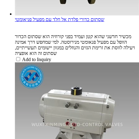
שסתום כדורי פלדת אל חלד עם מפעיל פניאומטי
מכשיר חדשני שהוא קטן ועמיד בפני קורוזיה הוא שסתום הכדור
הוופל עם מפעיל פנאומטי מנירוסטה. למי שמחפש דרך אמינה
ויעילה לווסת את זרימת הגזים והנוזלים במגוון יישומים תעשייתיים,
שסתום זה הוא אופציה
Add to Inquiry