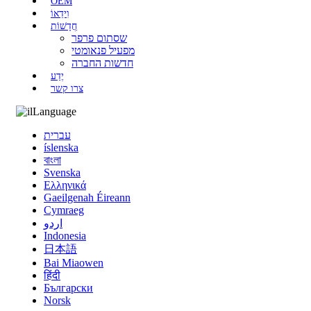
OEM
וִידֵאוֹ
חֲדָשׁוֹת
שסתום פרפר
מפעיל פנאומטי
חדשות החברה
יֶדַע
צרו קשר
Language
עברית
íslenska
বাংলা
Svenska
Ελληνικά
Gaeilgenah Éireann
Cymraeg
اردو
Indonesia
日本語
Bai Miaowen
हिंदी
Български
Norsk