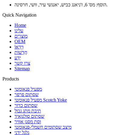
הוסף: מס' 6, ז'ניאנג כביש, יאנגשי עיר, וושי, חרסינה.
Quick Navigation
Home
עלינו
מוצרים
OEM
וִידֵאוֹ
חֲדָשׁוֹת
יֶדַע
צרו קשר
Sitemap
Products
מפעיל פנאומטי
שסתום פרפר
מפעיל פנאומטי Scotch Yoke
שסתום כדור
תיבת מתג גבול
שסתום סולנואיד
וסת מסנן אוויר
מיצב שסתומים חשמלי-פנאומטי
גלגל ידני